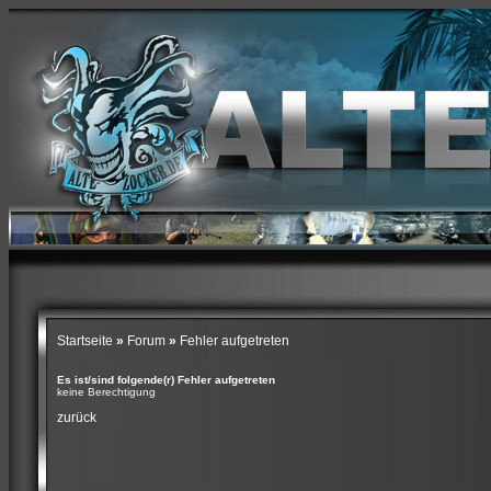
Startseite
»
Forum
»
Fehler aufgetreten
Es ist/sind folgende(r) Fehler aufgetreten
keine Berechtigung
zurück