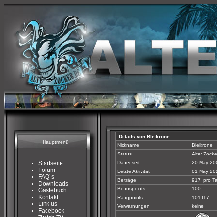
Details von Bleikrone
Hauptmenü
Nickname
Bleikrone
Status
Alter Zocke
Startseite
Dabei seit
20 May 20
Forum
Letzte Aktivität
01 May 202
FAQ´s
Beiträge
917, pro T
Downloads
Bonuspoints
100
Gästebuch
Kontakt
Rangpoints
101017
Link us
Verwarnungen
keine
Facebook