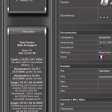
Twitch.TV
Games
Spezialrang
Shoutbox
Persönliches
ansehen
Usergallery
Zum Posten
Geburtstag
18.02.198
Bitte Einloggen!
Geschlecht
Deine IP:
Wohnort
Muenchen
216.73.217.99
Staat
Copter | 13:52 | 18.7.2024:
Na dann will Ich mal wieder
Winken :-)
Kontakt
Shadowdevil | 14:27 |
Senden
PN
14.5.2024:
grüße da lass
Shadowdevil | 11:20 |
ICQ
26422620
14.5.2024:
grüße da lass
Msn
froggi | 10:15 | 28.10.2023:
Einladung zum Zocken auf
Yahoo
unseren CS2 Server unter
45.10.25.2:270 65 --
Aim
Teamspeak : ts101.nitrado.
net:10100 Sorry eine
Leerstelle reingerutscht
Konsole | Wii | XBox
froggi | 10:12 | 28.10.2023:
Wii
Einladung zum Zocken auf
unseren CS2 Server unter
Playstation
45.10.25.2:270 65