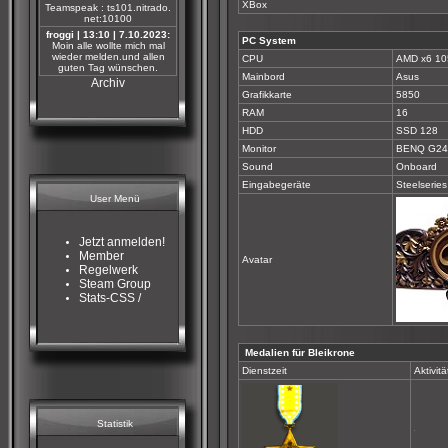
XBox
Teamspeak : ts101.nitrado.
net:10100
froggi | 13:10 | 7.10.2023:
PC System
Moin alle wollte mich mal
wieder melden.und allen
CPU
AMD x6 10
guten Tag wünschen.
Mainbord
Asus
Archiv
Grafikkarte
5850
RAM
16
HDD
SSD 128
Monitor
BENQ G24
Sound
Onboard
Eingabegeräte
Steelseries
User Menü
Jetzt anmelden!
Member
Avatar
Regelwerk
Steam Group
Stats-CSS /
Medalien für Bleikrone
Dienstzeit
Aktivitä
Statistik